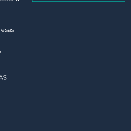
resas
o
AS