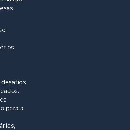
resas
ao
er os
 desafios
rcados.
nos
o para a
rios,