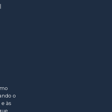
|
smo
iando o
 e às
que