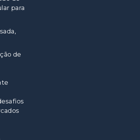
lar para
isada,
nção de
nte
desafios
rcados
a