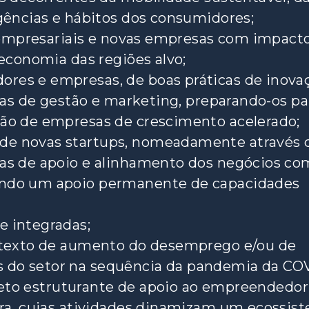
igências e hábitos dos consumidores;
as empresariais e novas empresas com impact
 economia das regiões alvo;
res e empresas, de boas práticas de inova
icas de gestão e marketing, preparando-os pa
tão de empresas de crescimento acelerado;
de novas startups, nomeadamente através 
ras de apoio e alinhamento dos negócios co
ando um apoio permanente de capacidades
e integradas;
ontexto de aumento do desemprego e/ou de
 do setor na sequência da pandemia da COV
jeto estruturante de apoio ao empreendedor
a, cujas atividades dinamizam um ecossis