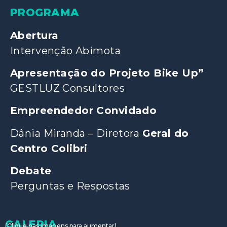
PROGRAMA
Abertura
Intervenção Abimota
Apresentação do Projeto Bike Up”
GESTLUZ Consultores
Empreendedor Convidado
Dânia Miranda – Diretora
Geral do
Centro Colibri
Debate
Perguntas e Respostas
GALERIA
(Clique nas imagens para aumentar)