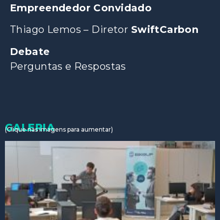
Empreendedor Convidado
Thiago Lemos – Diretor
SwiftCarbon
Debate
Perguntas e Respostas
GALERIA
(Clique nas imagens para aumentar)