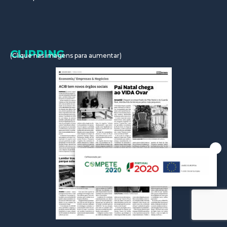
CLIPPING
(Clique nas imagens para aumentar)