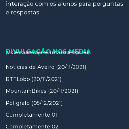
interação com os alunos para perguntas
e respostas.
DIVULGAÇÃO NOS MEDIA
(Clique nos links para ver as nossas divulgações)
Noticias de Aveiro
(20/11/2021)
BTTLobo
(20/11/2021)
MountainBikes
(20/11/2021)
Poligrafo
(05/12/2021)
Completamente
01
Completamente
02