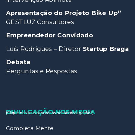
Apresentação do Projeto Bike Up”
GESTLUZ Consultores
Empreendedor Convidado
Luís Rodrigues – Diretor
Startup Braga
Debate
Perguntas e Respostas
DIVULGAÇÃO NOS MEDIA
(Clique nos links para ver as nossas divulgações)
Completa Mente