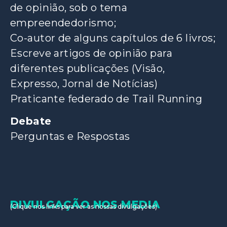
de opinião, sob o tema
empreendedorismo;
Co-autor de alguns capítulos de 6 livros;
Escreve artigos de opinião para
diferentes publicações (Visão,
Expresso, Jornal de Notícias)
Praticante federado de Trail Running
Debate
Perguntas e Respostas
DIVULGAÇÃO NOS MEDIA
(Clique nos links para ver as nossas divulgações)